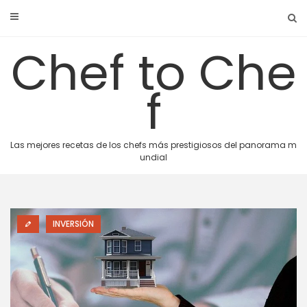
Skip
to
content
Chef to Che
f
Las mejores recetas de los chefs más prestigiosos del panorama m
undial
INVERSIÓN