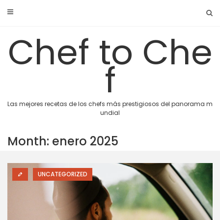
Skip
to
content
Chef to Che
f
Las mejores recetas de los chefs más prestigiosos del panorama m
undial
Month: enero 2025
UNCATEGORIZED