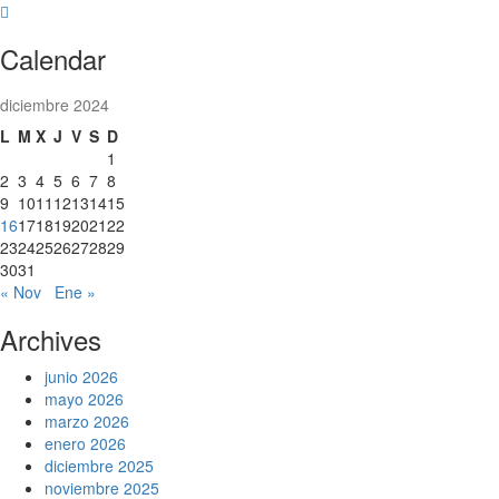
Skip
to
Calendar
content
diciembre 2024
L
M
X
J
V
S
D
1
2
3
4
5
6
7
8
9
10
11
12
13
14
15
16
17
18
19
20
21
22
23
24
25
26
27
28
29
30
31
« Nov
Ene »
Archives
junio 2026
mayo 2026
marzo 2026
enero 2026
diciembre 2025
noviembre 2025