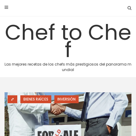
Skip
to
content
Chef to Che
f
Las mejores recetas de los chefs más prestigiosos del panorama m
undial
BIENES RAÍCES
INVERSIÓN