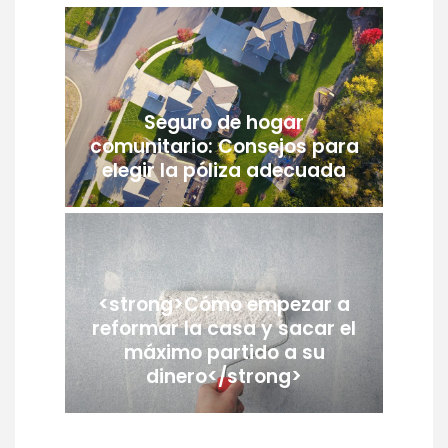
Seguro de hogar
comunitario: Consejos para
elegir la póliza adecuada
<strong>Cómo empezar a
reformar la casa y sacar el
máximo partido a su
dinero</strong>