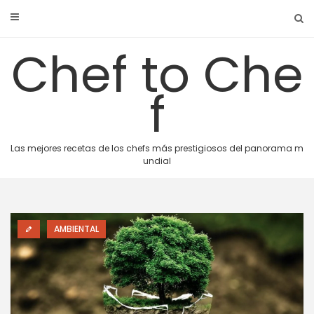
Skip
to
content
Chef to Che
f
Las mejores recetas de los chefs más prestigiosos del panorama m
undial
AMBIENTAL